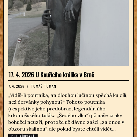
17. 4. 2026 U Kouřícího králíka v Brně
7. 4. 2026
/
TOMÁŠ TOMAN
„Vidíš-li poutníka, an dlouhou lučinou spěchá ku cíli,
než červánky pohynou?“ Tohoto poutníka
(respektive jeho předobraz, legendárního
krkonošského tuláka „Šedého vlka“) již naše zraky
bohužel neuzří, protože už dávno zašel „za onou v
obzoru skalinou“, ale pokud byste chtěli vidět…
POKRAČOVÁNÍ