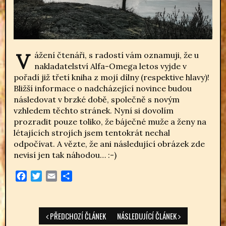
Vážení čtenáři, s radostí vám oznamuji, že u
nakladatelství Alfa-Omega letos vyjde v
pořadí již třetí kniha z mojí dílny (respektive hlavy)!
Bližší informace o nadcházející novince budou
následovat v brzké době, společně s novým
vzhledem těchto stránek. Nyní si dovolím
prozradit pouze toliko, že báječné muže a ženy na
létajících strojích jsem tentokrát nechal
odpočívat. A vězte, že ani následující obrázek zde
nevisí jen tak náhodou… :-)
Facebook
Twitter
Email
Share
PŘEDCHOZÍ ČLÁNEK
NÁSLEDUJÍCÍ ČLÁNEK