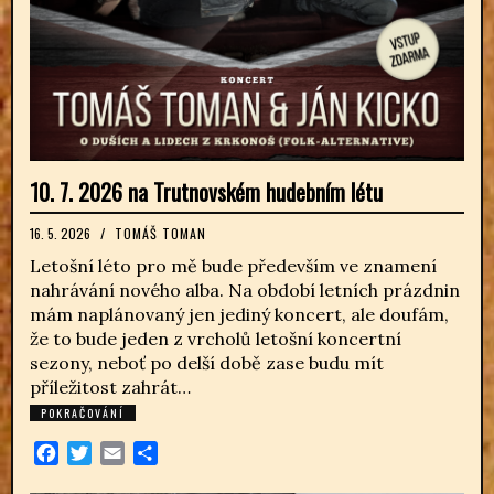
10. 7. 2026 na Trutnovském hudebním létu
16. 5. 2026
/
TOMÁŠ TOMAN
Letošní léto pro mě bude především ve znamení
nahrávání nového alba. Na období letních prázdnin
mám naplánovaný jen jediný koncert, ale doufám,
že to bude jeden z vrcholů letošní koncertní
sezony, neboť po delší době zase budu mít
příležitost zahrát…
POKRAČOVÁNÍ
Facebook
Twitter
Email
Share