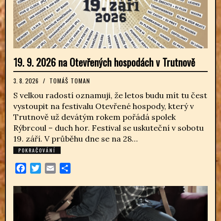
19. 9. 2026 na Otevřených hospodách v Trutnově
3. 8. 2026
/
TOMÁŠ TOMAN
S velkou radostí oznamuji, že letos budu mít tu čest
vystoupit na festivalu Otevřené hospody, který v
Trutnově už devátým rokem pořádá spolek
Rýbrcoul – duch hor. Festival se uskuteční v sobotu
19. září. V průběhu dne se na 28…
POKRAČOVÁNÍ
Facebook
Twitter
Email
Share