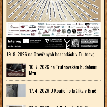
19. 9. 2026 na Otevřených hospodách v Trutnově
10. 7. 2026 na Trutnovském hudebním
létu
17. 4. 2026 U Kouřícího králíka v Brně