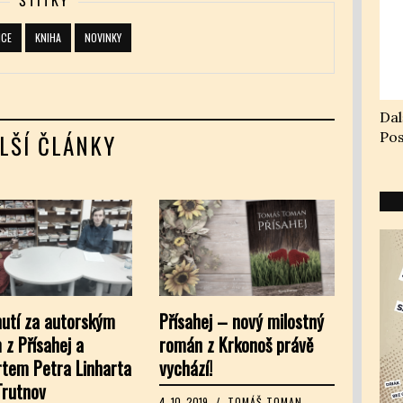
ICE
KNIHA
NOVINKY
Dal
Pos
LŠÍ ČLÁNKY
utí za autorským
Přísahej – nový milostný
 z Přísahej a
román z Krkonoš právě
rtem Petra Linharta
vychází!
Trutnov
4. 10. 2019
/
TOMÁŠ TOMAN