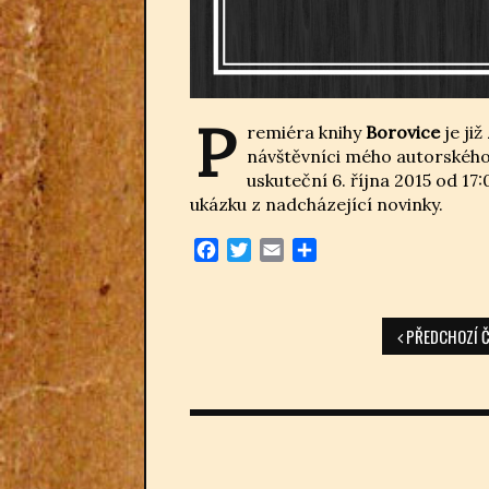
P
remiéra knihy
Borovice
je ji
návštěvníci mého autorského
uskuteční 6. října 2015 od 17
ukázku z nadcházející novinky.
Facebook
Twitter
Email
Share
PŘEDCHOZÍ Č