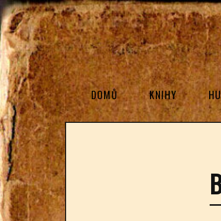
DOMŮ
KNIHY
HU
B