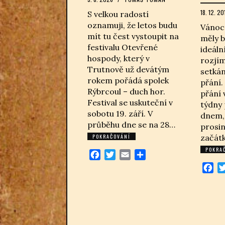
18. 12. 20
S velkou radostí
oznamuji, že letos budu
Vánoce
mít tu čest vystoupit na
měly b
festivalu Otevřené
ideáln
hospody, který v
rozjí
Trutnově už devátým
setkán
rokem pořádá spolek
přání.
Rýbrcoul – duch hor.
přání 
Festival se uskuteční v
týdny
sobotu 19. září. V
dnem, 
průběhu dne se na 28…
prosin
POKRAČOVÁNÍ
začát
POKRA
Facebook
Twitter
Email
Share
Fa