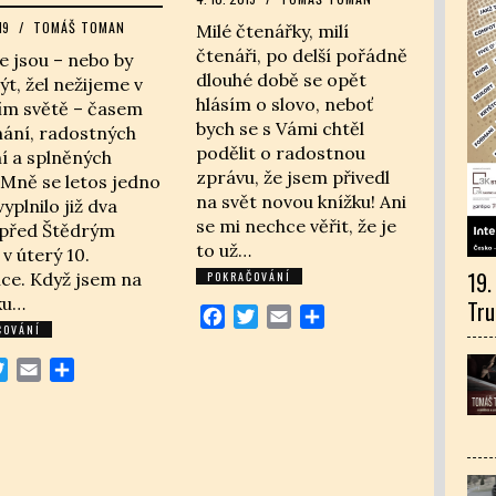
19
/
TOMÁŠ TOMAN
Milé čtenářky, milí
čtenáři, po delší pořádně
 jsou – nebo by
dlouhé době se opět
ýt, žel nežijeme v
hlásím o slovo, neboť
ím světě – časem
bych se s Vámi chtěl
mání, radostných
podělit o radostnou
í a splněných
zprávu, že jsem přivedl
 Mně se letos jedno
na svět novou knížku! Ani
vyplnilo již dva
se mi nechce věřit, že je
 před Štědrým
to už…
v úterý 10.
19.
ce. Když jsem na
POKRAČOVÁNÍ
ku…
Tru
Facebook
Twitter
Email
Share
ČOVÁNÍ
cebook
Twitter
Email
Share