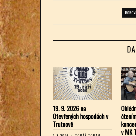
BOROV
DA
19. 9. 2026 na
Ohlédn
Otevřených hospodách v
čtením
Trutnově
konce
v MK 
3. 8. 2026
/
TOMÁŠ TOMAN