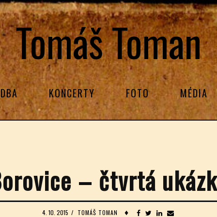
Tomáš Toman
DBA
KONCERTY
FOTO
MÉDIA
orovice – čtvrtá ukáz
♦
4. 10. 2015
/
TOMÁŠ TOMAN